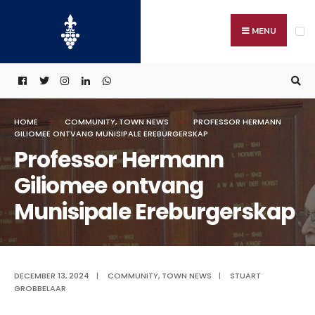
Search
Skip
for:
to
MENU
content
HOME
COMMUNITY
,
TOWN NEWS
PROFESSOR HERMANN
GILIOMEE ONTVANG MUNISIPALE EREBURGERSKAP
Professor Hermann
Giliomee ontvang
Munisipale Ereburgerskap
DECEMBER 13, 2024
|
COMMUNITY
,
TOWN NEWS
|
STUART
GROBBELAAR